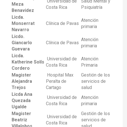
Universidad de
Salud Mental y
Meza
Costa Rica
Psiquiatría
Benavidez
Licda.
Atención
Monserrat
Clínica de Pavas
primaria
Navarro
Licdo.
Atención
Giancarlo
Clínica de Pavas
primaria
Guevara
Licda.
Universidad de
Atención
Katherine Solís
Costa Rica
Primaria
Cordero
Magister
Hospital Max
Gestión de los
Alejandra
Peralta de
servicios de
Trejos
Cartago
salud
Licda Ana
Universidad de
Atención
Quezada
Costa Rica
primaria
Ugalde
Magister
Gestión de los
Universidad de
Beatriz
servicios de
Costa Rica
Villalobos
salud