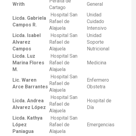
Peralta de
Writh
General
Cartago
Hospital San
Unidad
Licda. Gabriela
Rafael de
Cuidado
Campos R.
Alajuela
Intensivo
Licda. Isabel
Hospital San
Unidad
Alvarez
Rafael de
Soporte
Campos
Alajuela
Nutricional
Licda. Luz
Hospital San
Marina Flores
Rafael de
Medicina
M.
Alajuela
Hospital San
Lic. Waren
Enfermero
Rafael de
Arce Barrantes
Obstetra
Alajuela
Hospital San
Licda. Andrea
Hospital de
Rafael de
Alvarez López
Día
Alajuela
Licda. Kathya
Hospital San
López
Rafael de
Emergencias
Paniagua
Alajuela