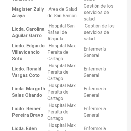
Gestión de los
Magister Zully
Area de Salud
servicios de
Araya
de San Ramón
salud
Hospital San
Gestión de los
Licda. Carolina
Rafael de
servicios de
Aguilar Garro
Alajuela
salud
Licdo. Edgardo
Hospital Max
Enfermería
Villavicencio
Peralta de
General
Soto
Cartago
Hospital Max
Licdo. Ronald
Enfermería
Peralta de
Vargas Coto
General
Cartago
Hospital Max
Licda. Margoth
Enfermería
Peralta de
Salas Obando
General
Cartago
Hospital Max
Licdo. Reiner
Enfermería
Peralta de
Pereira Bravo
General
Cartago
Hospital Max
Licda. Eden
Enfermería