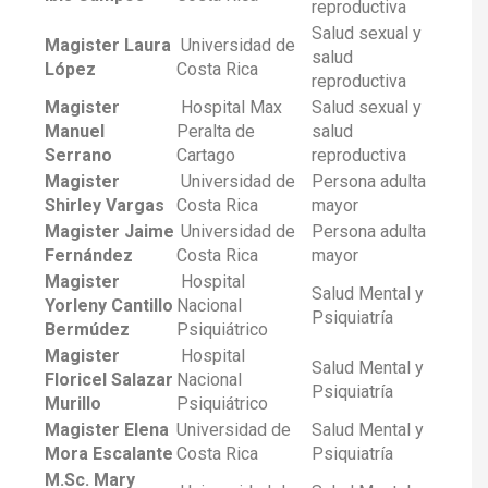
reproductiva
Salud sexual y
Magister Laura
Universidad de
salud
López
Costa Rica
reproductiva
Magister
Hospital Max
Salud sexual y
Manuel
Peralta de
salud
Serrano
Cartago
reproductiva
Magister
Universidad de
Persona adulta
Shirley Vargas
Costa Rica
mayor
Magister Jaime
Universidad de
Persona adulta
Fernández
Costa Rica
mayor
Magister
Hospital
Salud Mental y
Yorleny Cantillo
Nacional
Psiquiatría
Bermúdez
Psiquiátrico
Magister
Hospital
Salud Mental y
Floricel Salazar
Nacional
Psiquiatría
Murillo
Psiquiátrico
Magister Elena
Universidad de
Salud Mental y
Mora Escalante
Costa Rica
Psiquiatría
M.Sc. Mary