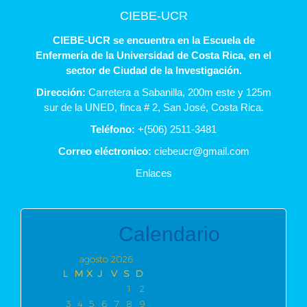
CIEBE-UCR
CIEBE-UCR se encuentra en la Escuela de
Enfermería de la Universidad de Costa Rica, en el
sector de Ciudad de la Investigación.
Dirección:
Carretera a Sabanilla, 200m este y 125m
sur de la UNED, finca # 2, San José, Costa Rica.
Teléfono:
+(506) 2511-3481
Correo eléctronico:
ciebeucr@
gmail.com
Enlaces
Calendario
agosto 2026
L
M
X
J
V
S
D
1
2
3
4
5
6
7
8
9