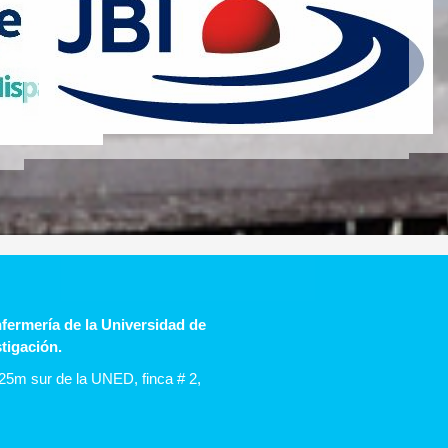
fermería de la Universidad de
stigación.
25m sur de la UNED, finca # 2,