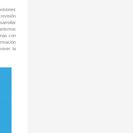
visiones
revisión
sarrollar
rganismos
onas con
ormación
mover la