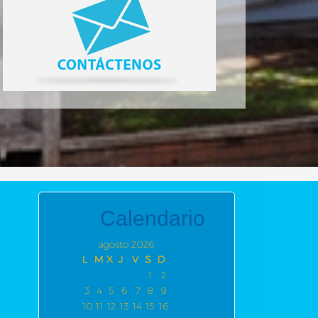
Calendario
agosto 2026
L
M
X
J
V
S
D
1
2
3
4
5
6
7
8
9
10
11
12
13
14
15
16