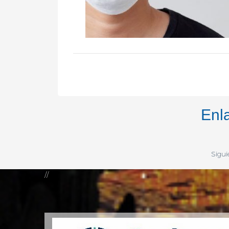
Enl
Sigui
//