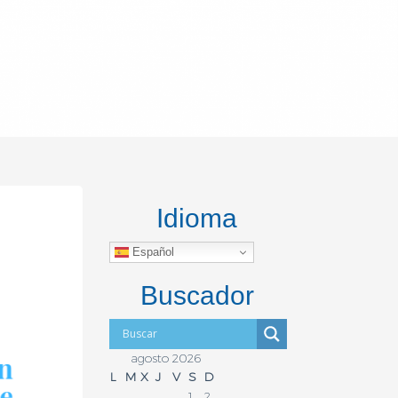
Idioma
Español
Buscador
agosto 2026
L
M
X
J
V
S
D
1
2