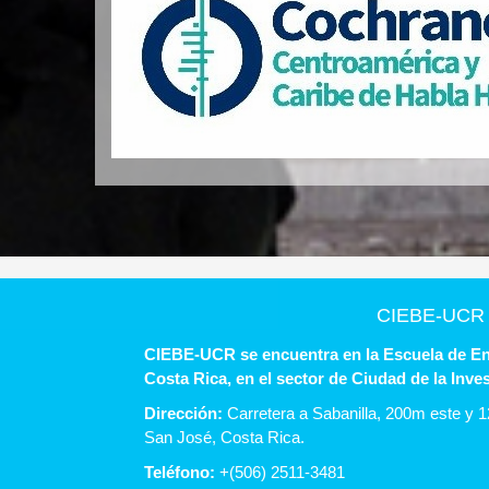
CIEBE-UCR
CIEBE-UCR se encuentra en la Escuela de En
Costa Rica, en el sector de Ciudad de la Inve
Dirección:
Carretera a Sabanilla, 200m este y 1
San José, Costa Rica.
Teléfono:
+(506) 2511-3481